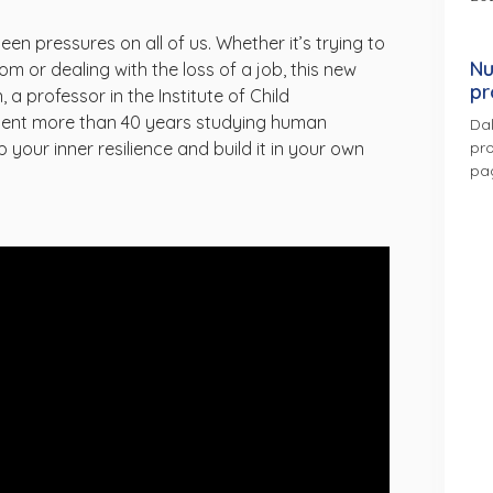
n pressures on all of us. Whether it’s trying to
Nu
m or dealing with the loss of a job, this new
pr
 a professor in the Institute of Child
spent more than 40 years studying human
Dal
pro
p your inner resilience and build it in your own
pa