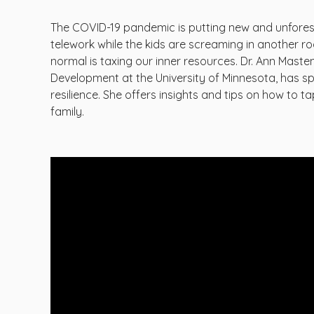
The COVID-19 pandemic is putting new and unforesee
telework while the kids are screaming in another roo
normal is taxing our inner resources. Dr. Ann Masten,
Development at the University of Minnesota, has 
resilience. She offers insights and tips on how to ta
family.