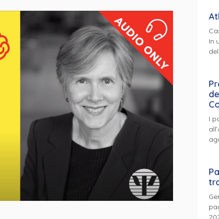
At
Cas
In 
del
Pr
de
Co
I p
all
ag
Pa
tr
Gen
pag
202