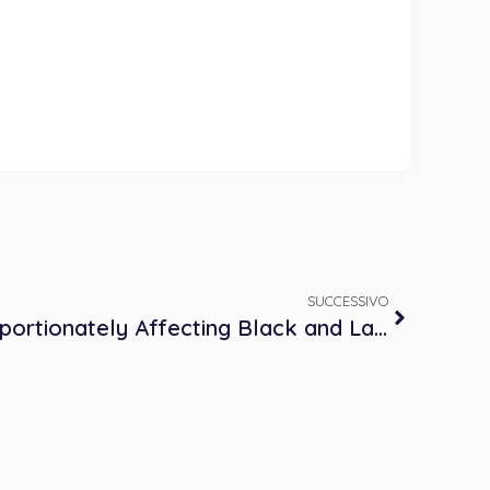
SUCCESSIVO
Why is COVID 19 Disproportionately Affecting Black and Latino Americans with Brian Smedley, PhD