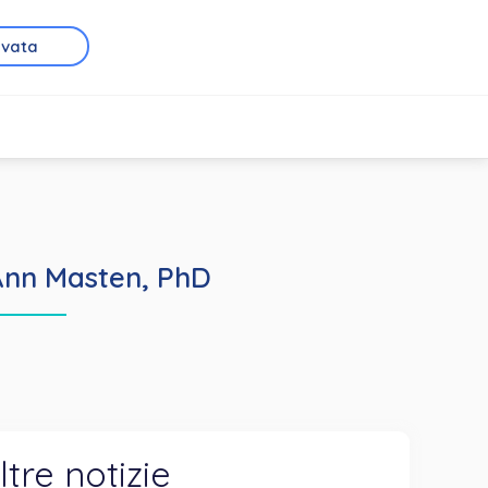
rvata
 Ann Masten, PhD
ltre notizie