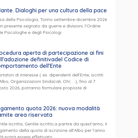
lante. Dialoghi per una cultura della pace
a della Psicologia, Torino settembre-dicembre 2026
un presente segnato da guerre e divisioni, l’Ordine
le Psicologhe e degli Psicologi
ocedura aperta di partecipazione ai fini
ll’adozione definitivadel Codice di
mportamento dell’Ente
ortatori di interesse ( es. dipendenti dell’Ente, iscritti
’Albo, Organizzazioni Sindacali, OIV, …), fino al 7
osto 2026, potranno formulare proposte di
gamento quota 2026: nuova modalità
amite area riservata
tile Iscritta, Gentile Iscritto,a partire da quest’anno, il
amento della quota di iscrizione all’Albo per l’anno
6 potrà essere effettuato