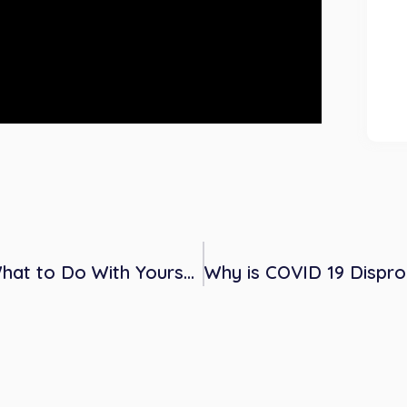
The Most Boring Podcast Ever (Or, What to Do With Yourself During COVID-19) with Erin Westgate, PhD