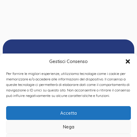
Gestisci Consenso
Per fornire le migliori esperienze, utilizziamo tecnologie come i cookie per
Ordine delle
memorizzare e/o accedere alle informazioni del dispositivo. Il consenso a
Psicologhe e degli
queste tecnologie ci permetterà di elaborare dati come il comportamento di
Privacy Policy
|
Cookie
Psicologi del Piemonte
navigazione o ID unici su questo sito. Non acconsentire o ritirare il consenso
Policy
|
Dichiarazione
VIA GIANNONE 8A – 10121
può influire negativamente su alcune caratteristiche e funzioni.
accessibilità
|
Feedback
TORINO
TEL:
+ 39 011 19 62 00 22
Accetta
EMAIL:
opp@ordinepsicologi.piemon
Nega
PEC: