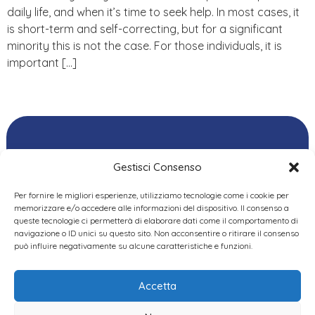
daily life, and when it’s time to seek help. In most cases, it
is short-term and self-correcting, but for a significant
minority this is not the case. For those individuals, it is
important […]
Gestisci Consenso
Per fornire le migliori esperienze, utilizziamo tecnologie come i cookie per
Ordine delle
memorizzare e/o accedere alle informazioni del dispositivo. Il consenso a
Psicologhe e degli
queste tecnologie ci permetterà di elaborare dati come il comportamento di
Privacy Policy
|
Cookie
Psicologi del Piemonte
navigazione o ID unici su questo sito. Non acconsentire o ritirare il consenso
Policy
|
Dichiarazione
VIA GIANNONE 8A – 10121
può influire negativamente su alcune caratteristiche e funzioni.
accessibilità
|
Feedback
TORINO
TEL:
+ 39 011 19 62 00 22
Accetta
EMAIL:
opp@ordinepsicologi.piemon