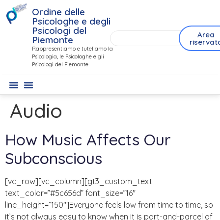
contenuto
Ordine delle
Psicologhe e degli
Psicologi del
Area
Piemonte
riservat
Rappresentiamo e tuteliamo la
Psicologia, le Psicologhe e gli
Psicologi del Piemonte
Audio
How Music Affects Our
Subconscious
[vc_row][vc_column][gt3_custom_text
text_color=”#5c656d” font_size=”16″
line_height=”150″]Everyone feels low from time to time, so
it’s not always easy to know when it is part-and-parcel of