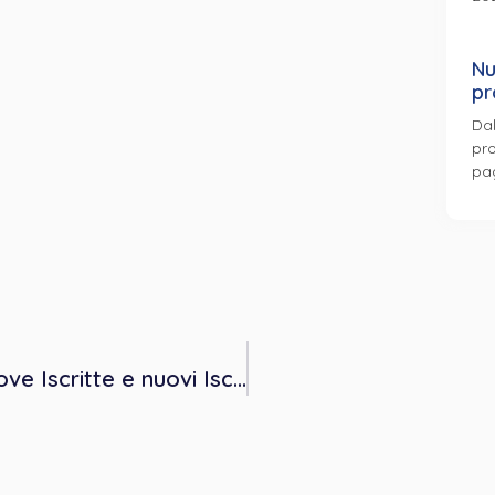
Nu
pr
Dal
pro
pa
Welcome – Evento di accoglienza nuove Iscritte e nuovi Iscritti, 14 aprile ore 10.30 presso il Circolo della Stampa – Torino