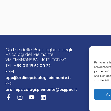
Ordine delle Psicologhe e degli
Psicologi del Piemonte
VIA GIANNONE 8A – 10121 TORINO
Per fornire 
TEL:
+ 39 011 19 62 00 22
e/o accedere 
EMAIL:
permetterà d
sito. Non ac
opp@ordinepsicologi.piemonte.it
caratteristic
PEC:
ordinepsicologi.piemonte@psypec.it
Ac