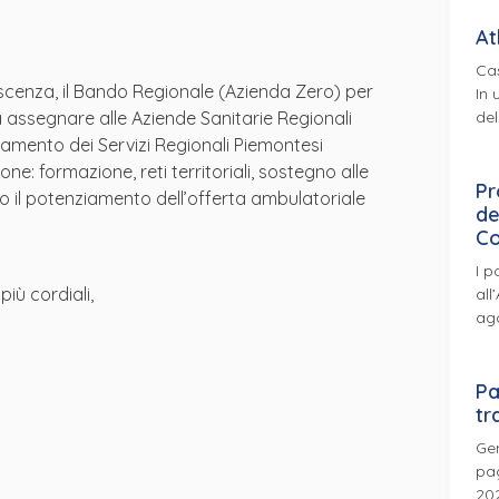
At
Cas
scenza, il Bando Regionale (Azienda Zero) per
In 
del
da assegnare alle Aziende Sanitarie Regionali
iamento dei Servizi Regionali Piemontesi
ne: formazione, reti territoriali, sostegno alle
Pr
eso il potenziamento dell’offerta ambulatoriale
de
Co
I p
più cordiali,
all
ag
Pa
tr
Gen
pag
202