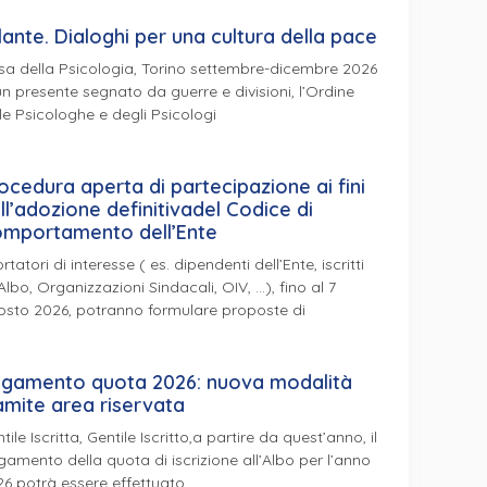
lante. Dialoghi per una cultura della pace
a della Psicologia, Torino settembre-dicembre 2026
un presente segnato da guerre e divisioni, l’Ordine
le Psicologhe e degli Psicologi
ocedura aperta di partecipazione ai fini
ll’adozione definitivadel Codice di
mportamento dell’Ente
ortatori di interesse ( es. dipendenti dell’Ente, iscritti
’Albo, Organizzazioni Sindacali, OIV, …), fino al 7
osto 2026, potranno formulare proposte di
gamento quota 2026: nuova modalità
amite area riservata
tile Iscritta, Gentile Iscritto,a partire da quest’anno, il
amento della quota di iscrizione all’Albo per l’anno
6 potrà essere effettuato