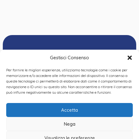
Gestisci Consenso
Per fornire le migliori esperienze, utilizziamo tecnologie come i cookie per
Ordine delle
memorizzare e/o accedere alle informazioni del dispositivo. Il consenso a
Psicologhe e degli
queste tecnologie ci permetterà di elaborare dati come il comportamento di
Privacy Policy
|
Cookie
Psicologi del Piemonte
navigazione o ID unici su questo sito. Non acconsentire o ritirare il consenso
Policy
|
Dichiarazione
VIA GIANNONE 8A – 10121
può influire negativamente su alcune caratteristiche e funzioni.
accessibilità
|
Feedback
TORINO
TEL:
+ 39 011 19 62 00 22
Accetta
EMAIL:
opp@ordinepsicologi.piemon
Nega
PEC:
ordinepsicologi.piemonte@p
Visualizza le preferenze