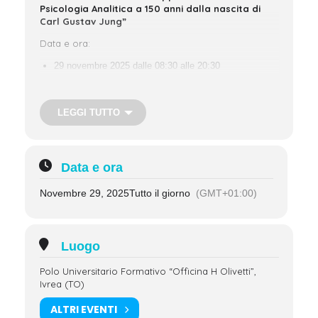
Psicologia Analitica a 150 anni dalla nascita di
Carl Gustav Jung”
Data e ora:
29 novembre 2025 dalle 08:30 alle 20:30
30 novembre 2025 dalle 09:00 alle 17:30
LEGGI TUTTO
Polo Universitario Formativo “Officina H Olivetti”,
Ivrea (TO)
Ingresso gratuito
Data e ora
Iscrizione richiesta:
convegno@ipap-jung.eu
Saranno rilasciati Crediti ECM
Novembre 29, 2025
Tutto il giorno
(GMT+01:00)
Brochure
Locandina
Luogo
Polo Universitario Formativo “Officina H Olivetti”,
Ivrea (TO)
ALTRI EVENTI