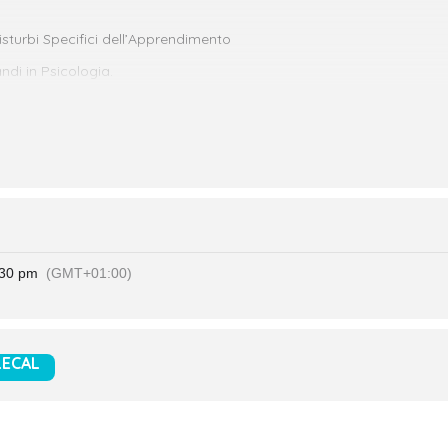
sturbi Specifici dell’Apprendimento
andi in Psicologia.
aster verrà svolto principalmente in modalità webinar live, con alcun
ANDINA
—————-
/06/2026
:30 pm
(GMT+01:00)
ECAL