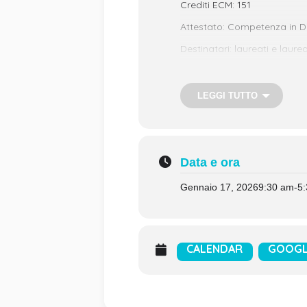
Crediti ECM: 151
Attestato: Competenza in Di
Destinatari: laureati e laure
Modalità di erogazione: Il M
Milano
—————–
LEGGI TUTTO
SCARICA LA LOC
Inizio 17/01/2026 – fine 06
Data e ora
Gennaio 17, 2026
9:30 am
-
5
CALENDAR
GOOGL