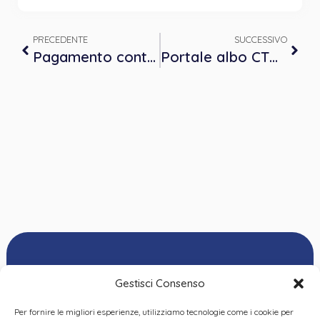
PRECEDENTE
SUCCESSIVO
Pagamento contributo annuale 2024
Portale albo CTU, periti ed elenco nazionale – Apertura del sistema – Primo popolamento
Gestisci Consenso
Per fornire le migliori esperienze, utilizziamo tecnologie come i cookie per