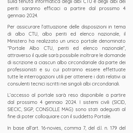
sulla tenuta informatica degli albi CTU e degli albi dei
periti saranno efficaci a partire dal prossimo 4
gennaio 2024.
Per assicurare l
’
attuazione delle disposizioni in tema
di albo CTU, albo periti ed elenco nazionale, il
Ministero ha realizzato un unico portale denominato
“
Portale Albo CTU, periti ed elenco nazionale
”
,
attraverso il quale sarà possibile inoltrare le domande
di iscrizione a ciascun albo circondariale da parte dei
professionisti e su cui potranno essere effettuate
tutte le interrogazioni utili per ottenere i dati relativi ai
consulenti tecnici iscritti nei singoli albi circondariali.
L
’
accesso al portale sarà reso disponibile a partire
dal prossimo 4 gennaio 2024. I sistemi civili (SICID,
SIECIC, SIGP, CONSOLLE MAG) sono stati adeguati al
fine di poter colloquiare con il suddetto Portale.
In base all
’
art. 16-novies, comma 7, del d.l. n. 179 del