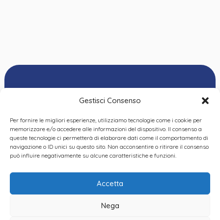
Gestisci Consenso
Per fornire le migliori esperienze, utilizziamo tecnologie come i cookie per
Ordine delle
memorizzare e/o accedere alle informazioni del dispositivo. Il consenso a
Psicologhe e degli
queste tecnologie ci permetterà di elaborare dati come il comportamento di
Privacy Policy
|
Cookie
Psicologi del Piemonte
navigazione o ID unici su questo sito. Non acconsentire o ritirare il consenso
Policy
|
Dichiarazione
VIA GIANNONE 8A – 10121
può influire negativamente su alcune caratteristiche e funzioni.
accessibilità
|
Feedback
TORINO
TEL:
+ 39 011 19 62 00 22
Accetta
EMAIL:
opp@ordinepsicologi.piemon
Nega
PEC: