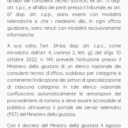
all’albo dei consulenti tecnici d
’
ufficio, ex art. 13 disp.
att. c.p.c., e all
’
albo dei periti presso il tribunale, ex art.
67 disp. att. c.p.p., siano inseriti con modalità
telematiche e che i medesimi albi, in ogni ufficio
giudiziario, siano tenuti con modalità esclusivamente
informatiche.
A sua volta, l’art. 24-bis disp. att. c.p.c., come
introdotto dall’art. 4, comma 2, lett. g), del d.lgs. 10
ottobre 2022, n. 149, prevede l
’
istituzione presso il
Ministero della giustizia di un elenco nazionale dei
consulenti tecnici d
’
ufficio, suddiviso per categorie e
contenente l’indicazione dei settori di specializzazione
di ciascuna categoria. In tale elenco nazionale
confluiscono automaticamente le annotazioni dei
provvedimenti di nomina; e deve essere accessibile al
pubblico attraverso il portale dei servizi telematici
(PST) del Ministero della giustizia.
Con il decreto del Ministro della giustizia 4 agosto