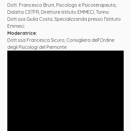
Dott. Francesco Bruni, Psicologo e Psicoterapeuta,
Didatta CSTFR, Direttore Istituto EMMECI, Torino
Dott.ssa Giulia Costa, Specializzanda presso l’Istituto
Emmeci
Moderatrice:
Dott.ssa Francesca Sicuro, Consigliera dell’Ordine
degli Psicologi del Piemonte