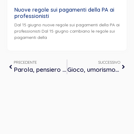
Nuove regole sui pagamenti della PA ai
professionisti
Dal 15 giugno nuove regole sui pagamenti della PA ai
professionisti Dal 15 giugno cambiano le regole sui
pagamenti della
PRECEDENTE
SUCCESSIVO
Parola, pensiero e intuizione analogica: strumenti per il Sè creativo, nell’individuo e nel gruppo
Gioco, umorismo e creatività come forme dinamiche e vitali nel processo terapeutico familiare