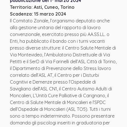
pubblicazione del 1° marzo 2024
Territorio: Asti, Cuneo, Torino
Scadenza: 15 marzo 2024
Il Comitato Zonale, l’organismo deputato anche
alla gestione unitaria del rapporto di lavoro
convenzionale, esercitato presso più AA.SS.LL. o
Enti, ha pubblicato il bando con i turni vacanti
presso diverse strutture: il Centro Salute Mentale di
Via Montevideo, l’Ambulatorio Distrettuale di Via
Petitti e il SerD di Via Farinelli dell’ASL Città di Torino,
il Dipartimento di Prevenzione dello Stress lavoro
correlato dell’ASL AT, il Centro per i Disturbi
Cognitivi e Demenze presso l’Ospedale di
Savigliano dell’ASL CN1, il Centro Autismo Adulti di
Moncalieri, L’Unità Cure Palliative di Carignano, il
Centro di Salute Mentale di Moncalieri e l’SPDC
dell’Ospedale di Moncalieri (ASL TO5). Tutti i turni
sono a tempo indeterminato. Possono presentare
domanda gli psicologi inseriti in graduatoria per