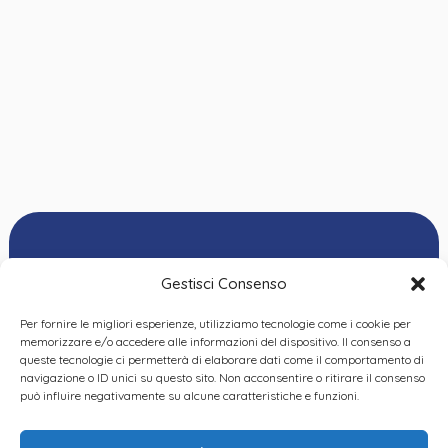
Gestisci Consenso
Per fornire le migliori esperienze, utilizziamo tecnologie come i cookie per
Ordine delle
memorizzare e/o accedere alle informazioni del dispositivo. Il consenso a
Psicologhe e degli
queste tecnologie ci permetterà di elaborare dati come il comportamento di
Privacy Policy
|
Cookie
Psicologi del Piemonte
navigazione o ID unici su questo sito. Non acconsentire o ritirare il consenso
Policy
|
Dichiarazione
VIA GIANNONE 8A – 10121
può influire negativamente su alcune caratteristiche e funzioni.
accessibilità
|
Feedback
TORINO
TEL:
+ 39 011 19 62 00 22