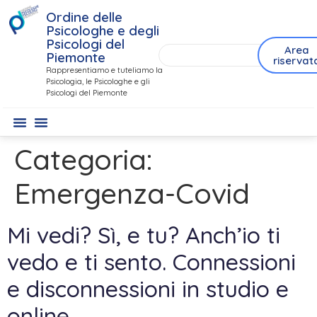
contenuto
Ordine delle
Psicologhe e degli
Psicologi del
Area
Piemonte
riservat
Rappresentiamo e tuteliamo la
Psicologia, le Psicologhe e gli
Psicologi del Piemonte
Categoria:
Emergenza-Covid
Mi vedi? Sì, e tu? Anch’io ti
vedo e ti sento. Connessioni
e disconnessioni in studio e
online.